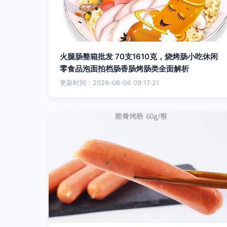
火腿肠整箱批发 70支1610克，烧烤肠小吃休闲
零食品泡面拍档肠香肠烤肠类全面解析
更新时间：2026-08-06 09:17:21